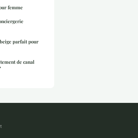
 pour femme
conciergerie
beige parfait pour
tement de canal
?
t