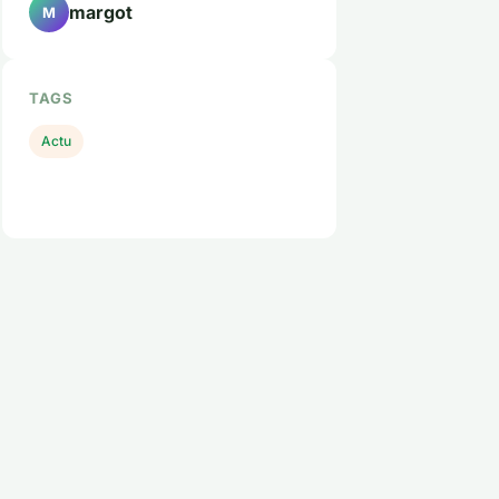
margot
M
TAGS
Actu