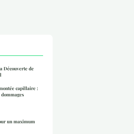
la Découverte de
l
montée capillaire :
es dommages
pour un maximum