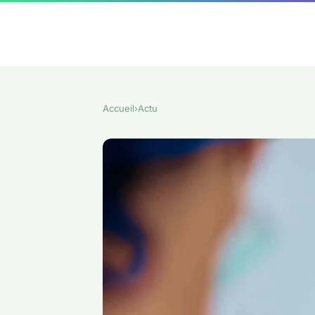
Accueil
›
Actu