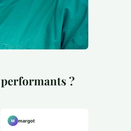
 performants ?
margot
M