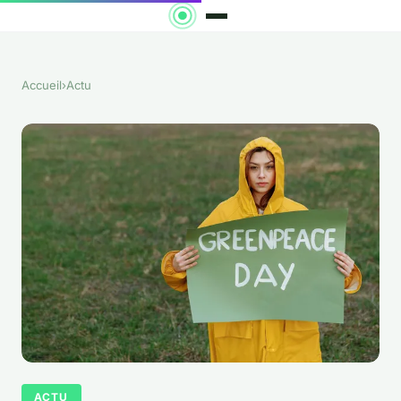
Accueil
›
Actu
ACTU