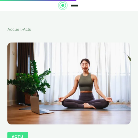
Accueil
›
Actu
ACTU