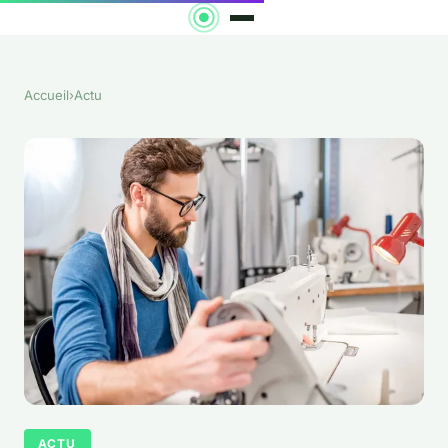
Accueil
›
Actu
ACTU