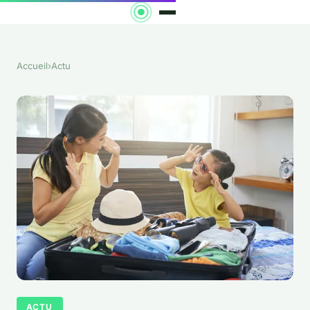
Accueil
›
Actu
ACTU