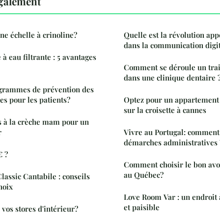
également
ne échelle à crinoline?
Quelle est la révolution ap
dans la communication digit
 à eau filtrante : 5 avantages
Comment se déroule un trai
dans une clinique dentaire 
rogrammes de prévention des
es pour les patients?
Optez pour un appartemen
sur la croisette à cannes
s à la crèche mam pour un
r
Vivre au Portugal: comment 
démarches administratives 
€ ?
Comment choisir le bon avo
au Québec?
assic Cantabile : conseils
hoix
Love Room Var : un endroit 
et paisible
vos stores d'intérieur?