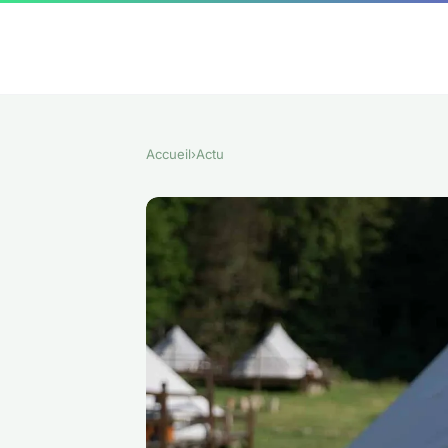
Accueil
›
Actu