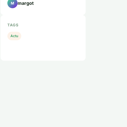
margot
M
TAGS
Actu