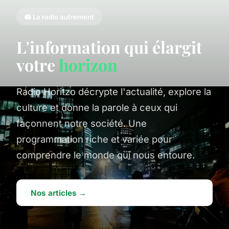
📻 La radio autrement
L'information qui élargit
votre
horizon
Radio Horitzo décrypte l'actualité, explore la
culture et donne la parole à ceux qui
façonnent notre société. Une
programmation riche et variée pour
comprendre le monde qui nous entoure.
Nos articles →