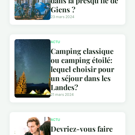
dans la presqu'ile de
Giens ?
23 mars 2024
ACTU
Camping classique
ou camping étoilé:
lequel choisir pour
un séjour dans les
Landes?
21 mars 2024
ACTU
Devriez-vous faire