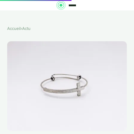
Accueil
›
Actu