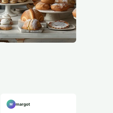
margot
M