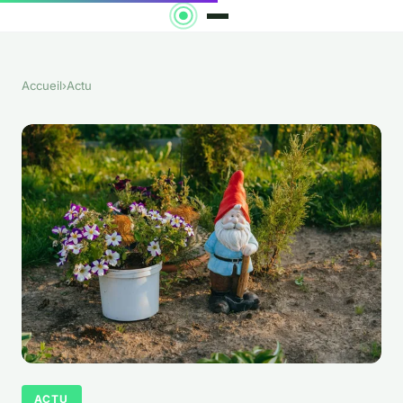
Accueil
›
Actu
ACTU