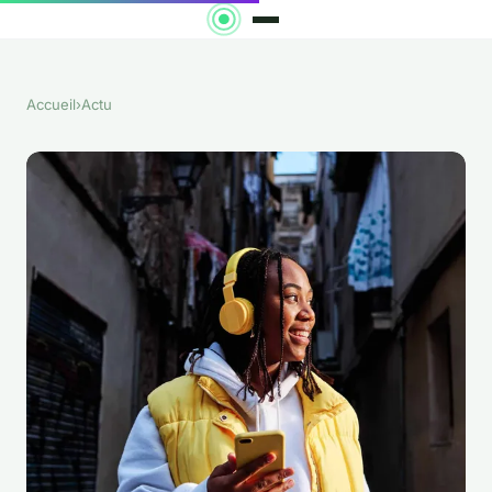
Accueil
›
Actu