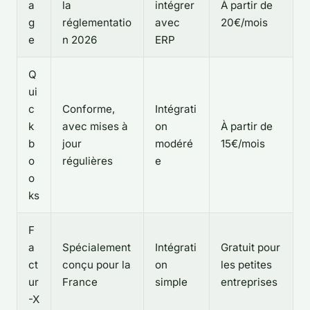
a
la
intégrer
À partir de
g
réglementatio
avec
20€/mois
e
n 2026
ERP
Q
ui
c
Conforme,
Intégrati
k
avec mises à
on
À partir de
b
jour
modéré
15€/mois
o
régulières
e
o
ks
F
a
Spécialement
Intégrati
Gratuit pour
ct
conçu pour la
on
les petites
ur
France
simple
entreprises
-X