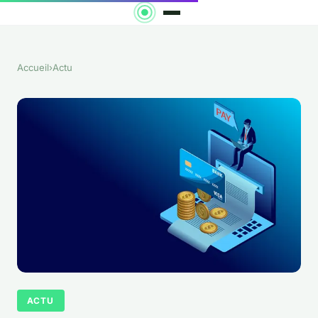
Accueil
›
Actu
ACTU