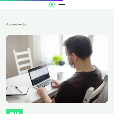
Accueil
›
Actu
ACTU