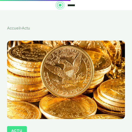
Accueil
›
Actu
ACTU