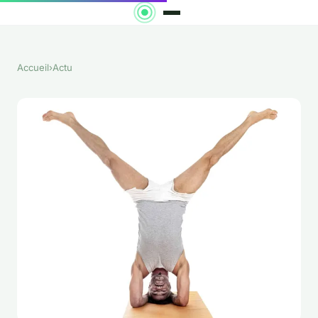
Accueil
›
Actu