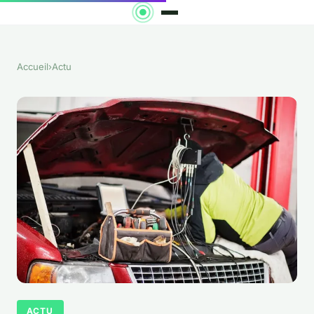
Accueil
›
Actu
ACTU