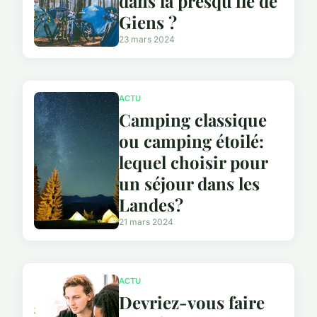
dans la presqu'ile de
Giens ?
23 mars 2024
ACTU
Camping classique
ou camping étoilé:
lequel choisir pour
un séjour dans les
Landes?
21 mars 2024
ACTU
Devriez-vous faire