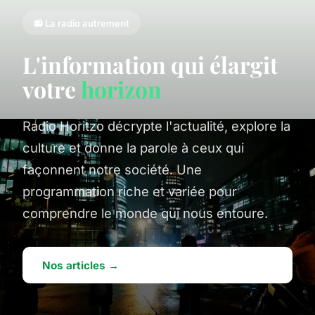
📻 La radio autrement
L'information qui élargit
votre
horizon
Radio Horitzo décrypte l'actualité, explore la
culture et donne la parole à ceux qui
façonnent notre société. Une
programmation riche et variée pour
comprendre le monde qui nous entoure.
Nos articles →