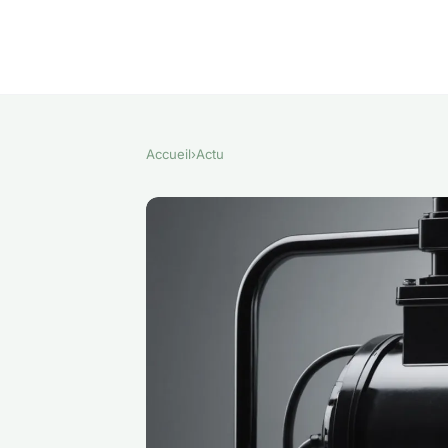
Accueil
›
Actu