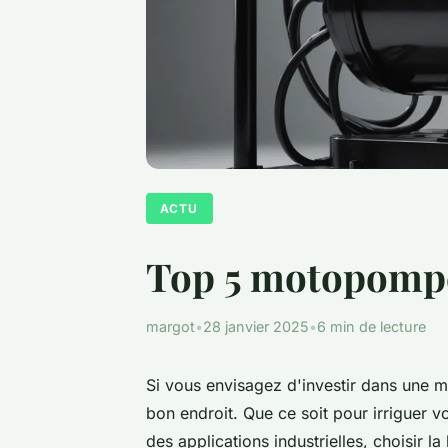
ACTU
Top 5 motopompes
margot
•
28 janvier 2025
•
6 min de lecture
Si vous envisagez d'investir dans une 
bon endroit. Que ce soit pour irriguer v
des applications industrielles, choisir 