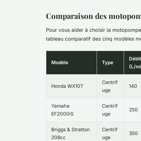
Comparaison des motopo
Pour vous aider à choisir la motopompe
tableau comparatif des cinq modèles me
Débit
Modèle
Type
(L/m
Centrif
Honda WX10T
140
uge
Yamaha
Centrif
250
EF2000iS
uge
Briggs & Stratton
Centrif
350
208cc
uge