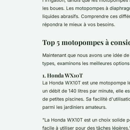
l'irrigation, tandis que les
motopompes à
les boues. Les
motopompes à diaphra
liquides abrasifs. Comprendre ces diffé
répondra le mieux à vos besoins.
Top 5 motopompes à consid
Maintenant que nous avons une idée de 
types, examinons les meilleures options
1. Honda WX10T
La Honda WX10T est une motopompe légèr
un débit de 140 litres par minute, elle es
de petites piscines. Sa facilité d'utilisa
parmi les jardiniers amateurs.
"La Honda WX10T est un choix solide p
facile à utiliser pour des tâches légères.