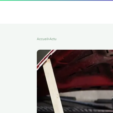
Accueil
›
Actu