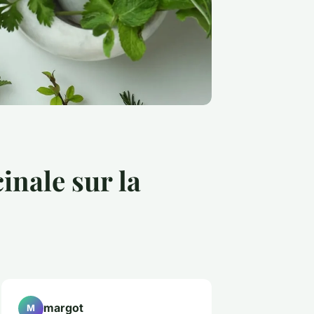
inale sur la
margot
M