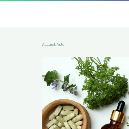
Accueil
›
Actu