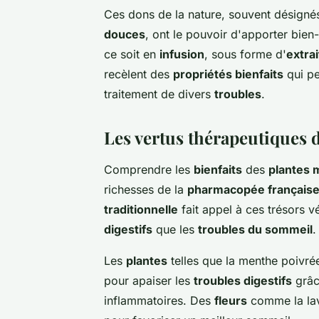
Ces dons de la nature, souvent désigné
douces
, ont le pouvoir d'apporter bien
ce soit en
infusion
, sous forme d'
extra
recèlent des
propriétés bienfaits
qui pe
traitement de divers
troubles
.
Les vertus thérapeutiques d
Comprendre les
bienfaits
des
plantes 
richesses de la
pharmacopée français
traditionnelle
fait appel à ces trésors 
digestifs
que les
troubles du sommeil
.
Les
plantes
telles que la menthe poivré
pour apaiser les
troubles digestifs
grâce
inflammatoires. Des
fleurs
comme la lava