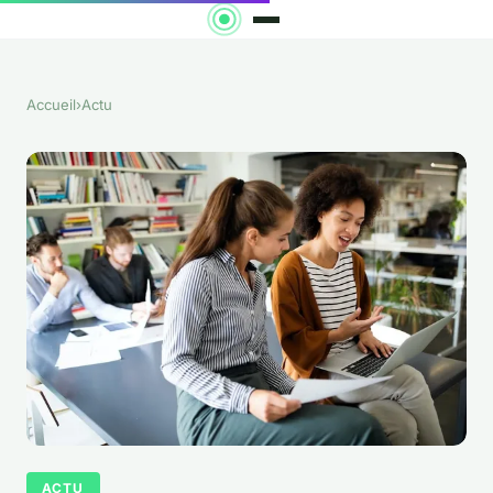
Accueil
›
Actu
ACTU